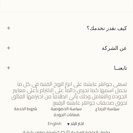
كيف نقدر نخدمك؟
عن الشركة
تابعنــا
تسعى جواهر عايشة على ابراز الروح الفنية في كل ما
يحمل اسمها كما تحرص دائماً على الالتزام بأعلى معايير
الجودة والتعامل وذلك يأتي انطلاقاً من احترامها الفائق
لذوق صديقات جواهر عايشة الرفيع.
سياسة الارجاع
سياسة الخصوصية
شروط الخدمة
ضمانات الجودة
اختر البلد
▼
English
حقوق الملكية الفكرية ⓒ ٢٠٢٦ شركة جواهر عايشة