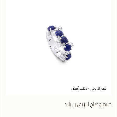
لابيز لازولي - ذهب أبيض
ح
خاتم وِهاج انتريق ن باند
خاتم