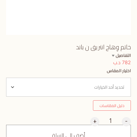
خاتم وِهاج انتريق ن باند
التفاصيل
د.ب
782
اختيار المقاس
دليل المقاسات
+
-
أضف إلى السلة