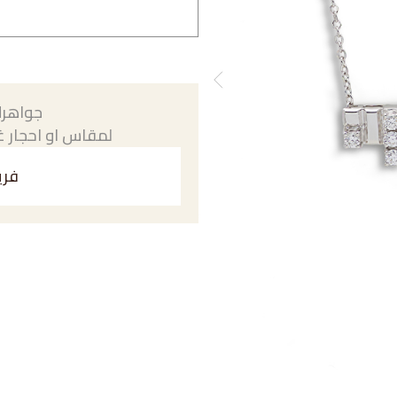
جواهرك
لمقاس او احجار غي
فري