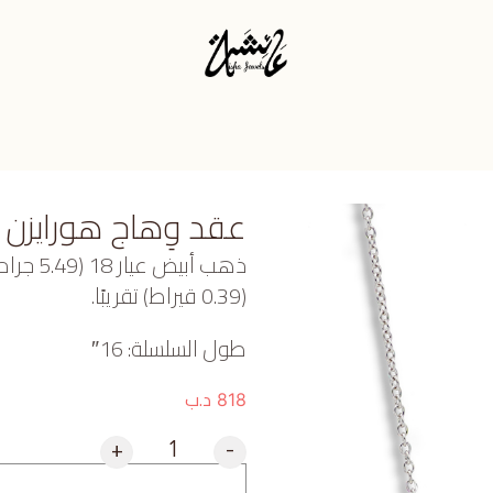
عقد وِهاج هورايزن
ذهب أبي
(0.39 قيراط) تقريبًا.
طول السلسلة: 16″
د.ب
818
+
-