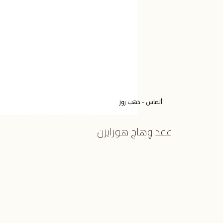
ألماس - ذهب روز
عقد وِهاج هورايزن