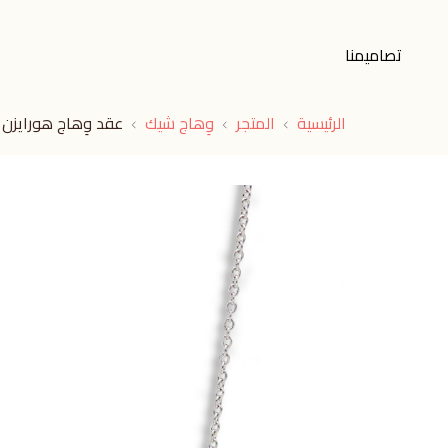
تصاميمنا
الرئيسية
المتجر
وِهاج شيك
عقد وِهاج هورايزن