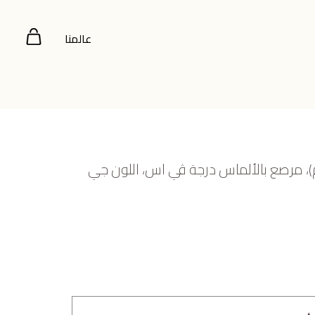
عالمنا
ض عيار 18 (5.49 جرام)، مرصع بالألماس درجة ڤي اس، اللون جي