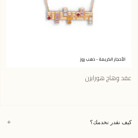
الأحجار الكريمة - ذهب روز
ا
عقد وِهاج هورايزن
عقد
كيف نقدر نخدمك؟