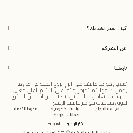
كيف نقدر نخدمك؟
عن الشركة
تابعنــا
تسعى جواهر عايشة على ابراز الروح الفنية في كل ما
يحمل اسمها كما تحرص دائماً على الالتزام بأعلى معايير
الجودة والتعامل وذلك يأتي انطلاقاً من احترامها الفائق
لذوق صديقات جواهر عايشة الرفيع.
سياسة الارجاع
سياسة الخصوصية
شروط الخدمة
ضمانات الجودة
اختر البلد
▼
English
حقوق الملكية الفكرية ⓒ ٢٠٢٦ شركة جواهر عايشة