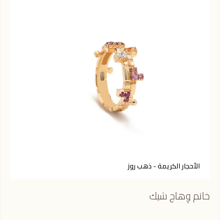
الأحجار الكريمة - ذهب روز
أ
خاتم وِهاج شيك
خات