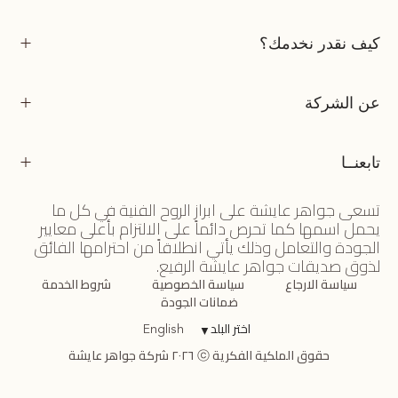
كيف نقدر نخدمك؟
عن الشركة
تابعنــا
تسعى جواهر عايشة على ابراز الروح الفنية في كل ما
يحمل اسمها كما تحرص دائماً على الالتزام بأعلى معايير
الجودة والتعامل وذلك يأتي انطلاقاً من احترامها الفائق
لذوق صديقات جواهر عايشة الرفيع.
سياسة الارجاع
سياسة الخصوصية
شروط الخدمة
ضمانات الجودة
اختر البلد
▼
English
حقوق الملكية الفكرية ⓒ ٢٠٢٦ شركة جواهر عايشة