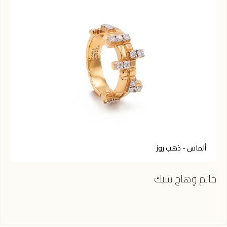
ألماس - ذهب روز
ا
خاتم وِهاج شيك
خات