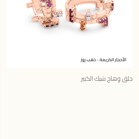
الأحجار الكريمة - ذهب روز
أ
حلق وِهاج شيك الكبير
حلق