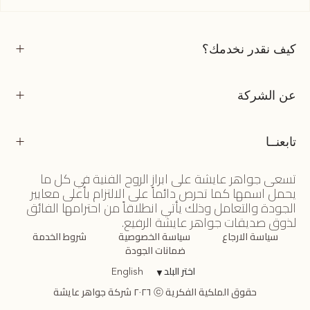
كيف نقدر نخدمك؟
عن الشركة
تابعنــا
تسعى جواهر عايشة على ابراز الروح الفنية في كل ما
يحمل اسمها كما تحرص دائماً على الالتزام بأعلى معايير
الجودة والتعامل وذلك يأتي انطلاقاً من احترامها الفائق
لذوق صديقات جواهر عايشة الرفيع.
سياسة الارجاع
سياسة الخصوصية
شروط الخدمة
ضمانات الجودة
اختر البلد
▼
English
حقوق الملكية الفكرية ⓒ ٢٠٢٦ شركة جواهر عايشة