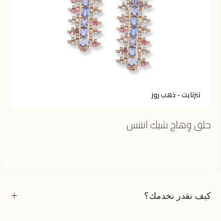
تنزنايت - ذهب روز
س
حلق وِهاج شيك انتنس
حلق
كيف نقدر نخدمك؟