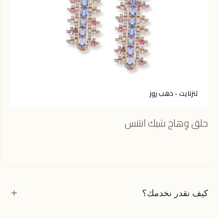
تنزنايت - ذهب روز
س
حلق وِهاج شيك انتنس
حلق
كيف نقدر نخدمك؟