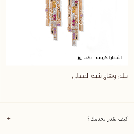
الأحجار الكريمة - ذهب روز
أ
حلق وِهاج شيك المتدلي
حلق
كيف نقدر نخدمك؟