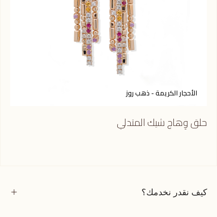
الأحجار الكريمة - ذهب روز
أ
حلق وِهاج شيك المتدلي
حلق
كيف نقدر نخدمك؟