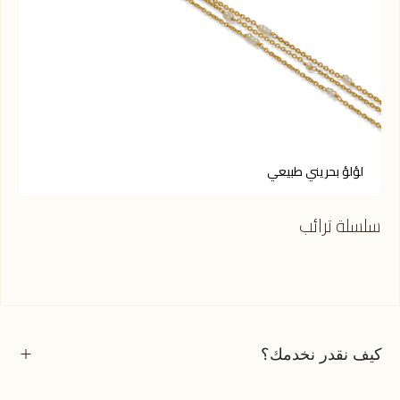
لؤلؤ بحريني طبيعي
س
سلسلة ترائب
قلاد
كيف نقدر نخدمك؟