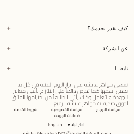
كيف نقدر نخدمك؟
عن الشركة
تابعنــا
تسعى جواهر عايشة على ابراز الروح الفنية في كل ما
يحمل اسمها كما تحرص دائماً على الالتزام بأعلى معايير
الجودة والتعامل وذلك يأتي انطلاقاً من احترامها الفائق
لذوق صديقات جواهر عايشة الرفيع.
سياسة الارجاع
سياسة الخصوصية
شروط الخدمة
ضمانات الجودة
اختر البلد
▼
English
حقوق الملكية الفكرية ⓒ ٢٠٢٦ شركة جواهر عايشة