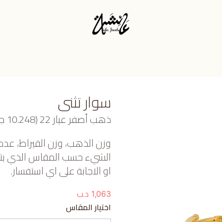
سوار تثنى
ذهب أصفر عيار 22 (10.248 جرام)، وأوبال وردي (1.435 جرام) تقريبًا.
وزن الذهب، وزن القيراط، عدد
الشيء حسب المقاس الذي يتم ا
او الاجابة على اي استفسار.
د.ب
1,063
اختيار المقاس