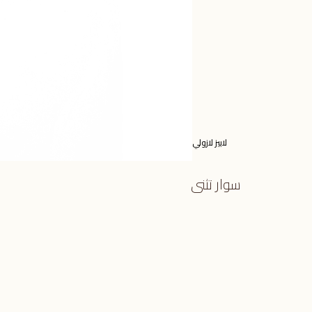
لابيز لازولي
سوار تثنى