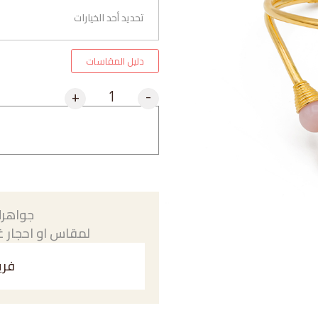
دليل المقاسات
+
-
جواهرك
لمقاس او احجار غي
فري