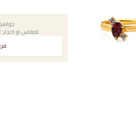
جواهرك
لمقاس او احجار غي
فري