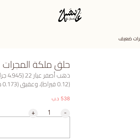
رات ضعيف
حلق ملكة المجرات
ذهب أ
(0.12 قيراط)، وعقيق (0.173 جرام) تقريبًا.
د.ب
538
+
-