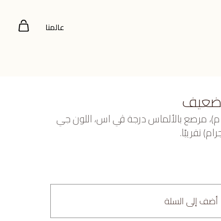
عالمنا
 ضعيف
صفر عيار 22 (4.945 جرام)، مرصع بالألماس درجة ڤي اس، اللون جي
أضف إلى السلة