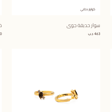
كوارتز دخاني
سوار حديقة جوى
خ
د.ب
0
463