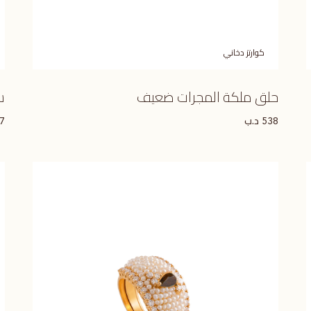
كوارتز دخاني
حلق ملكة المجرات ضعيف
س
د.ب
7
538