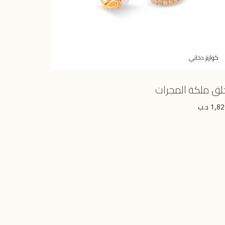
كوارتز دخاني
لق ملكة المجرات
د.ب
1,8