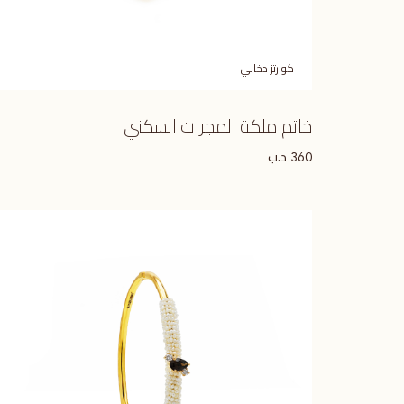
كوارتز دخاني
خاتم ملكة المجرات السكني
د.ب
360