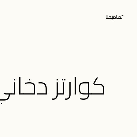
تصاميمنا
كوارتز دخان