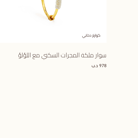
كوارتز دخاني
سوار ملكة المجرات السكني مع اللؤلؤ
د.ب
978