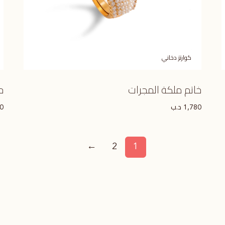
كوارتز دخاني
خاتم ملكة المجرات
ح
د.ب
20
1,780
←
2
1