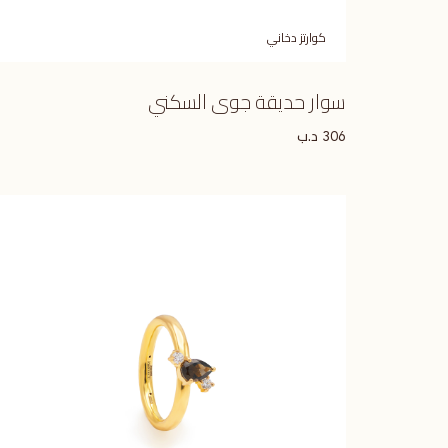
كوارتز دخاني
سوار حديقة جوى السكني
د.ب
306