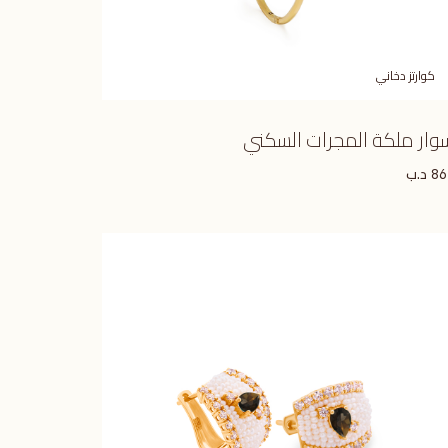
كوارتز دخاني
وار ملكة المجرات السكني
د.ب
86