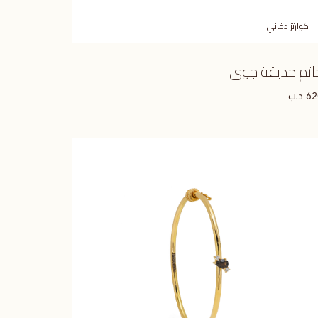
كوارتز دخاني
اتم حديقة جوى
د.ب
62