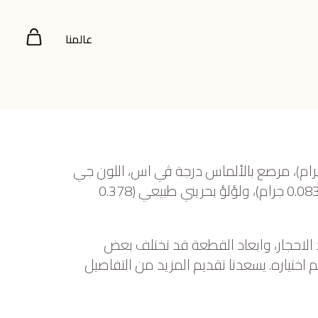
عالمنا
 أصفر عيار 22 (11.612 جرام)، مرصع بالألماس درجة ڤي اس، اللون جي
(0.977 قيراط)، كوارتز دخاني (0.083 جرام)، ولؤلؤ بحريني طبيعي (0.378
 الاحجار، وابعاد القطعة قد تختلف بعض
ختياره. يسعدنا تقديم المزيد من التفاصيل