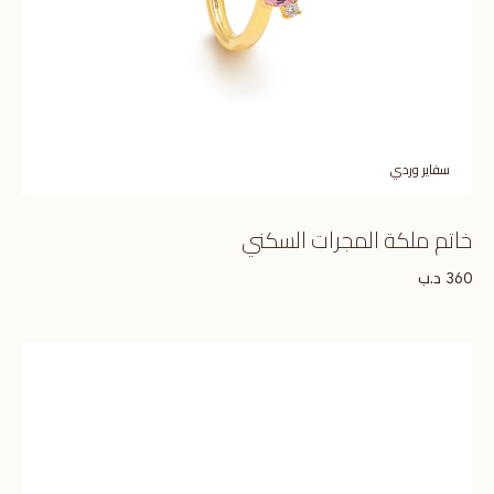
سفاير وردي
خاتم ملكة المجرات السكني
د.ب
360