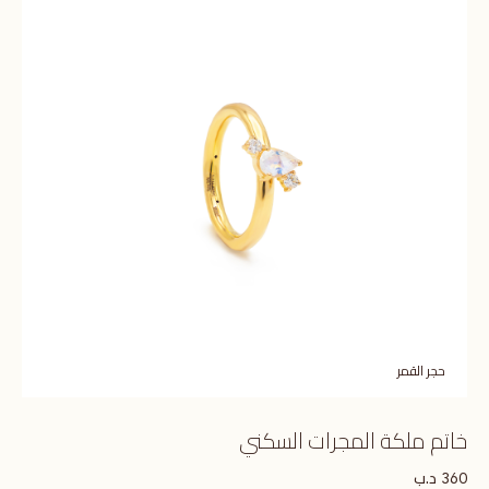
حجر القمر
خاتم ملكة المجرات السكني
د.ب
360