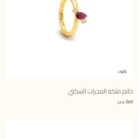
ياقوت
خاتم ملكة المجرات السكني
د.ب
360