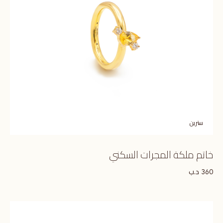
سترين
خاتم ملكة المجرات السكني
د.ب
360