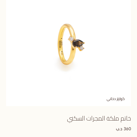
كوارتز دخاني
خاتم ملكة المجرات السكني
د.ب
360