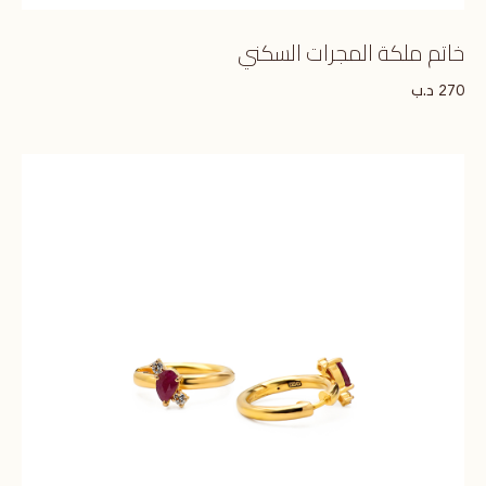
خاتم ملكة المجرات السكني
د.ب
270