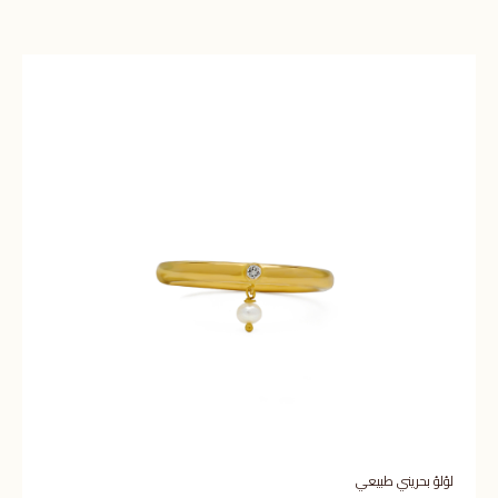
لؤلؤ بحريني طبيعي