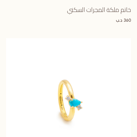
خاتم ملكة المجرات السكني
د.ب
360