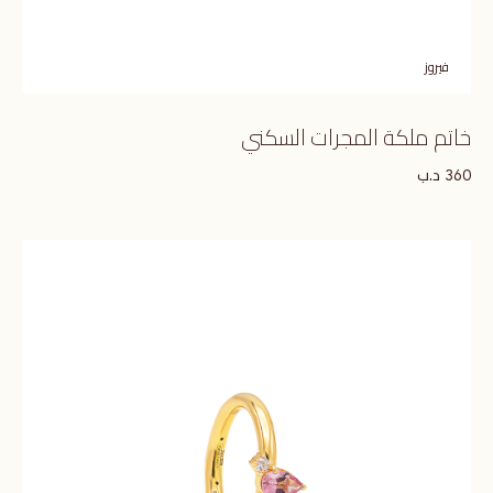
فيروز
خاتم ملكة المجرات السكني
د.ب
360