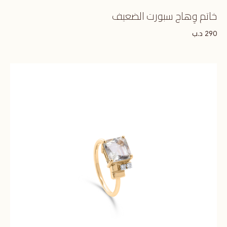
خاتم وِهاج سبورت الضعيف
د.ب
290