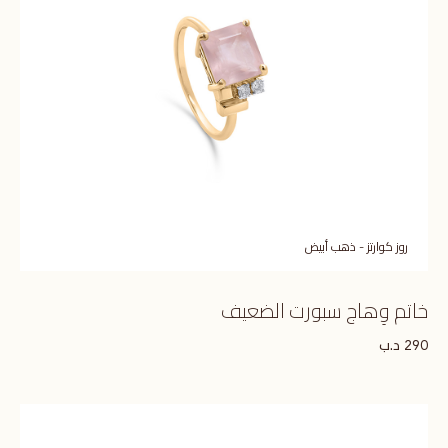
روز كوارتز - ذهب أبيض
خاتم وِهاج سبورت الضعيف
د.ب
290