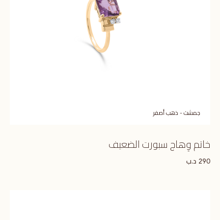
جمشت - ذهب أصفر
خاتم وِهاج سبورت الضعيف
د.ب
290