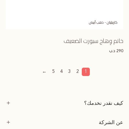
كارنيليان - ذهب أبيض
خاتم وِهاج سبورت الضعيف
د.ب
290
←
5
4
3
2
1
كيف نقدر نخدمك؟
عن الشركة