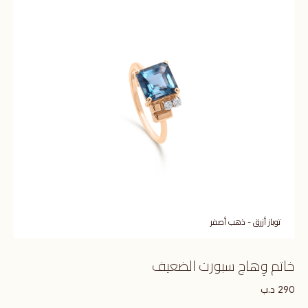
توباز أزرق - ذهب أصفر
خاتم وِهاج سبورت الضعيف
د.ب
290