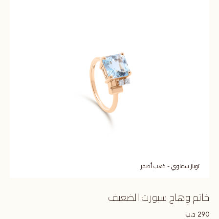
توباز سماوي - ذهب أصفر
خاتم وِهاج سبورت الضعيف
د.ب
290