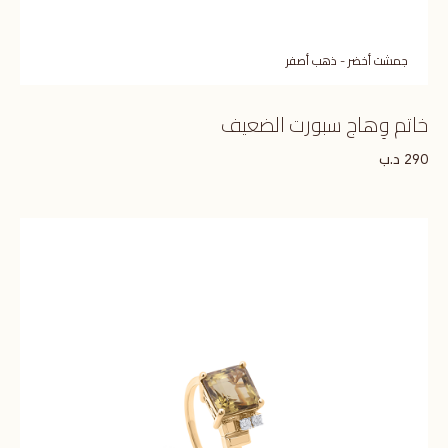
جمشت أخضر - ذهب أصفر
خاتم وِهاج سبورت الضعيف
د.ب
290