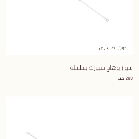
كوارتز - ذهب أبيض
سوار وِهاج سبورت بسلسلة
د.ب
288