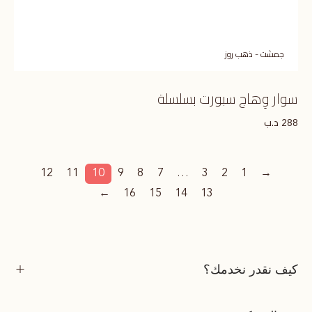
جمشت - ذهب روز
سوار وِهاج سبورت بسلسلة
د.ب
288
12
11
10
9
8
7
…
3
2
1
→
←
16
15
14
13
كيف نقدر نخدمك؟