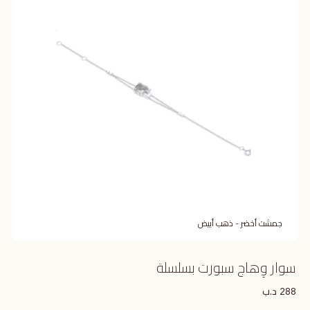
جمشت أخضر - ذهب أبيض
سوار وِهاج سبورت بسلسلة
د.ب
288