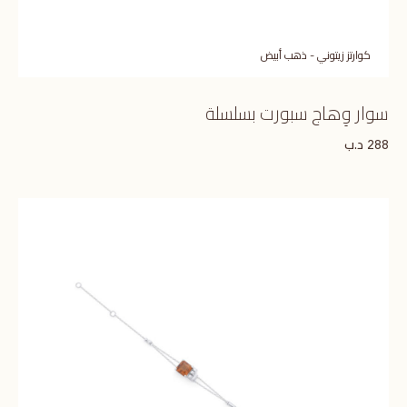
كوارتز زيتوني - ذهب أبيض
سوار وِهاج سبورت بسلسلة
د.ب
288