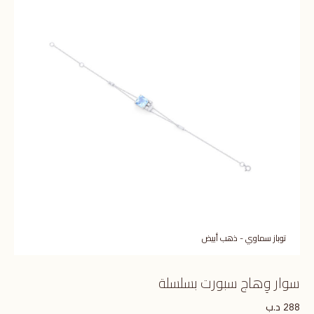
توباز سماوي - ذهب أبيض
سوار وِهاج سبورت بسلسلة
د.ب
288