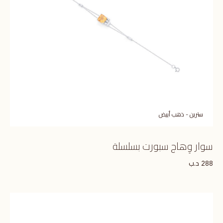
سترين - ذهب أبيض
سوار وِهاج سبورت بسلسلة
د.ب
288