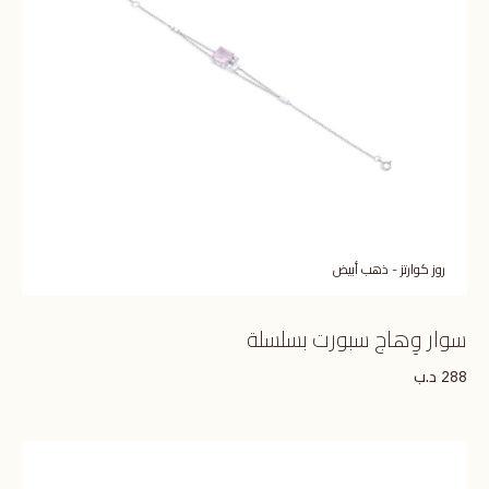
روز كوارتز - ذهب أبيض
سوار وِهاج سبورت بسلسلة
د.ب
288