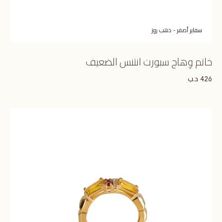
سفاير أصفر - ذهب روز
خاتم وِهاج سبورت انتنس الضعيف
د.ب
426