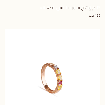
خاتم وِهاج سبورت انتنس الضعيف
د.ب
426