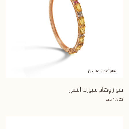
سفاير أصفر - ذهب روز
سوار وِهاج سبورت انتنس
د.ب
1,823