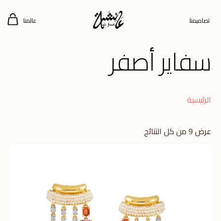
تصاميمنا
عالمنا
سفاير أصفر
الرئيسية
عرض ⁦9⁩ من كل النتائج