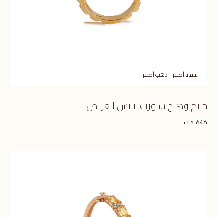
سفاير أصفر - ذهب أصفر
خاتم وِهاج سبورت انتنس العريض
د.ب
646