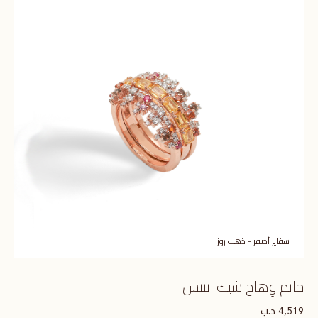
سفاير أصفر - ذهب روز
خاتم وِهاج شيك انتنس
د.ب
4,519