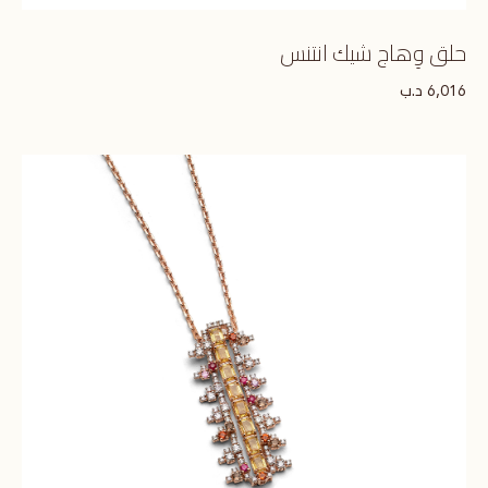
حلق وِهاج شيك انتنس
د.ب
6,016