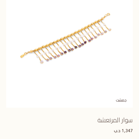
جمشت
سوار المرتعشة
د.ب
1,347