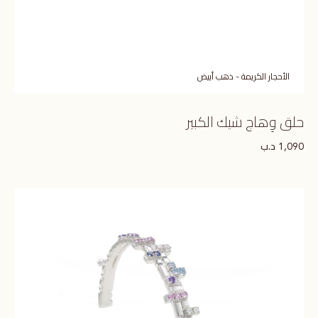
الأحجار الكريمة - ذهب أبيض
حلق وِهاج شيك الكبير
د.ب
1,090