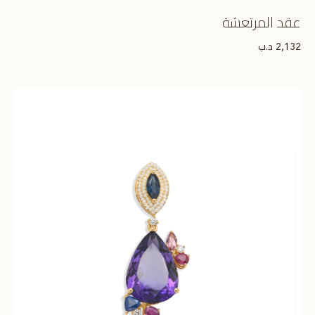
عقد المرتعشة
د.ب
2,132