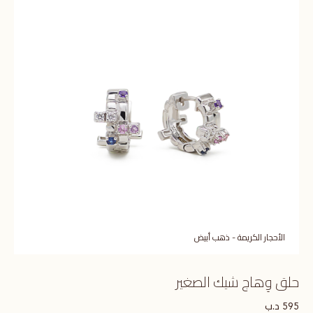
الأحجار الكريمة - ذهب أبيض
حلق وِهاج شيك الصغير
د.ب
595