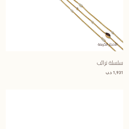
الأحجار الكريمة
سلسلة ترائب
د.ب
1,931