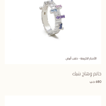
الأحجار الكريمة - ذهب أبيض
خاتم وِهاج شيك
د.ب
680