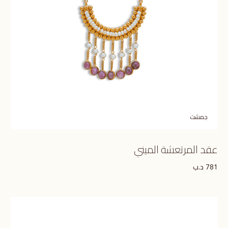
جمشت
عقد المرتعشة الميني
د.ب
781