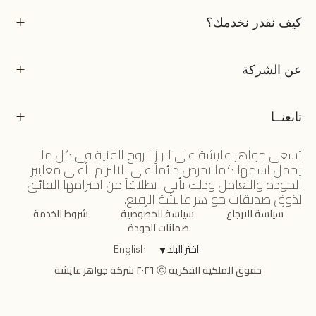
كيف نقدر نخدمك؟
عن الشركة
تابعنــا
تسعى جواهر عايشة على ابراز الروح الفنية في كل ما
يحمل اسمها كما تحرص دائماً على الالتزام بأعلى معايير
الجودة والتعامل وذلك يأتي انطلاقاً من احترامها الفائق
لذوق صديقات جواهر عايشة الرفيع.
سياسة الارجاع
سياسة الخصوصية
شروط الخدمة
ضمانات الجودة
اختر البلد
▼
English
حقوق الملكية الفكرية ⓒ ٢٠٢٦ شركة جواهر عايشة