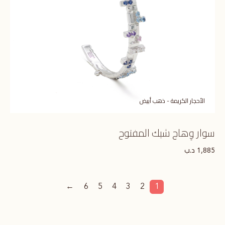
الأحجار الكريمة - ذهب أبيض
سوار وِهاج شيك المفتوح
د.ب
1,885
←
6
5
4
3
2
1