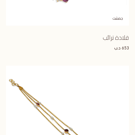
جمشت
قلادة ترائب
د.ب
653