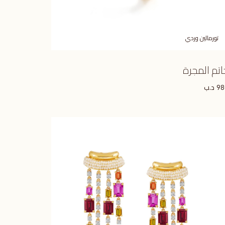
تورمالين وردي
اتم المجرة
د.ب
98