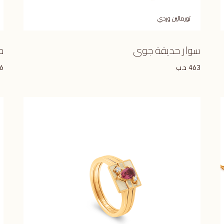
تورمالين وردي
سوار حديقة جوى
ح
د.ب
6
463