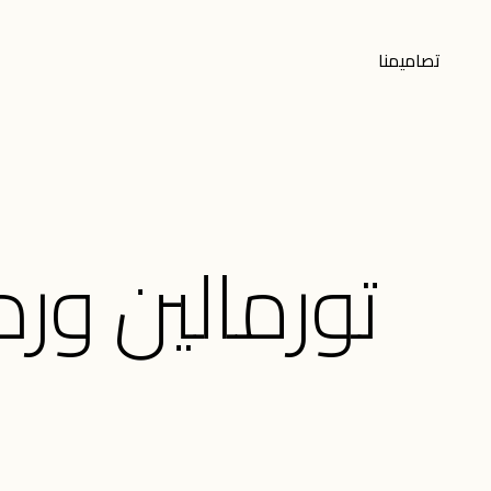
تصاميمنا
تورمالين ور