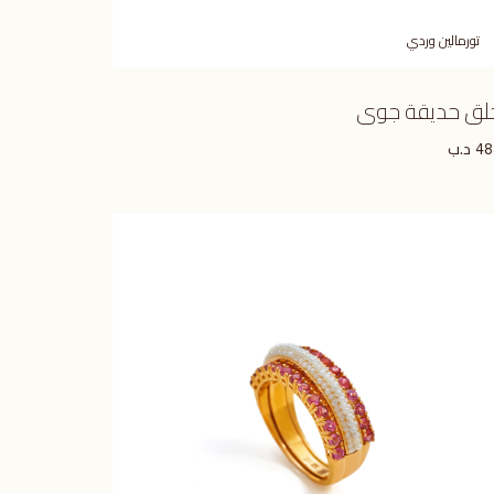
تورمالين وردي
لق حديقة جوى
د.ب
48