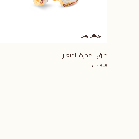
تورمالين وردي
حلق المجرة الصغير
د.ب
948