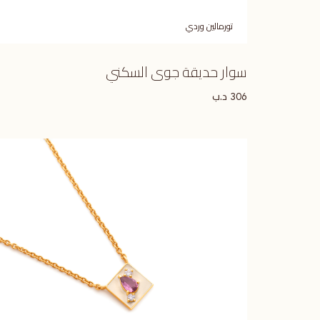
تورمالين وردي
سوار حديقة جوى السكني
د.ب
306