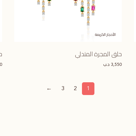
الأحجار الكريمة
حلق المجرة المتدلي
ح
د.ب
50
3,550
←
3
2
1