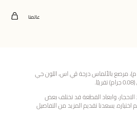
عالمنا
صفر عيار 22 (7.708 جرام)، مرصع بالألماس درجة ڤي اس، اللون جي
 الاحجار، وابعاد القطعة قد تختلف بعض
ختياره. يسعدنا تقديم المزيد من التفاصيل