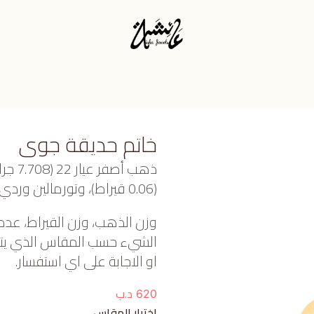
خاتم حديقة جوى
ذهب أ
(0.06 قيراط)، وتورمالين وردي (0.08 جرام) تقريبًا.
وزن الذهب، وزن القيراط، عدد
الشيء حسب المقاس الذي يتم ا
او الاجابة على اي استفسار.
د.ب
620
اختيار المقاس