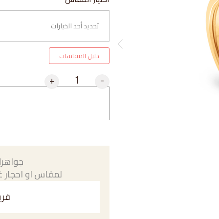
دليل المقاسات
+
-
جواهرك
لمقاس او احجار غي
فري