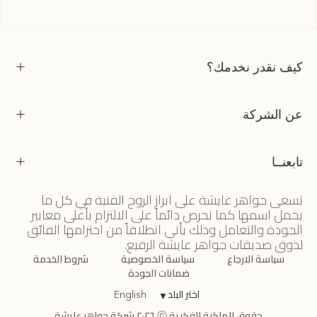
كيف نقدر نخدمك؟
عن الشركة
تابعنــا
تسعى جواهر عايشة على ابراز الروح الفنية في كل ما
يحمل اسمها كما تحرص دائماً على الالتزام بأعلى معايير
الجودة والتعامل وذلك يأتي انطلاقاً من احترامها الفائق
لذوق صديقات جواهر عايشة الرفيع.
سياسة الارجاع
سياسة الخصوصية
شروط الخدمة
ضمانات الجودة
اختر البلد
▼
English
حقوق الملكية الفكرية ⓒ ٢٠٢٦ شركة جواهر عايشة