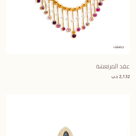
جمشت
عقد المرتعشة
د.ب
2,132