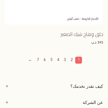
الأحجار الكريمة - ذهب أبيض
حلق وِهاج شيك الصغير
د.ب
595
←
7
6
5
4
3
2
1
كيف نقدر نخدمك؟
عن الشركة