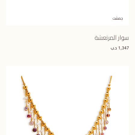
جمشت
سوار المرتعشة
د.ب
1,347