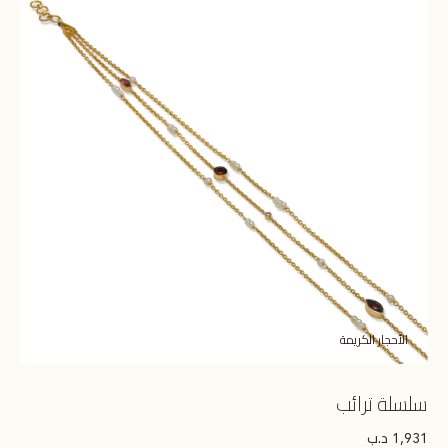
الأحجار الكريمة
سلسلة ترائب
د.ب
1,931