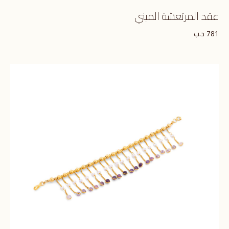
عقد المرتعشة الميني
د.ب
781