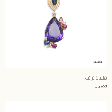
جمشت
قلادة ترائب
د.ب
653