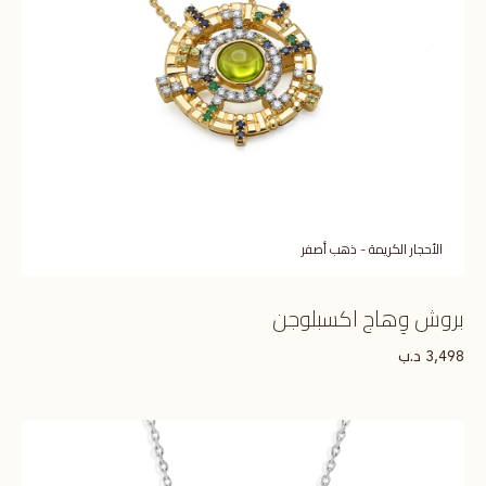
الأحجار الكريمة - ذهب أصفر
بروش وِهاج اكسبلوجن
د.ب
3,498