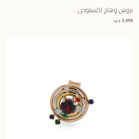
بروش وِهاج اكسبلوجن
د.ب
3,498