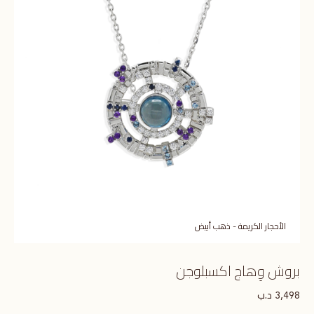
الأحجار الكريمة - ذهب أبيض
بروش وِهاج اكسبلوجن
د.ب
3,498