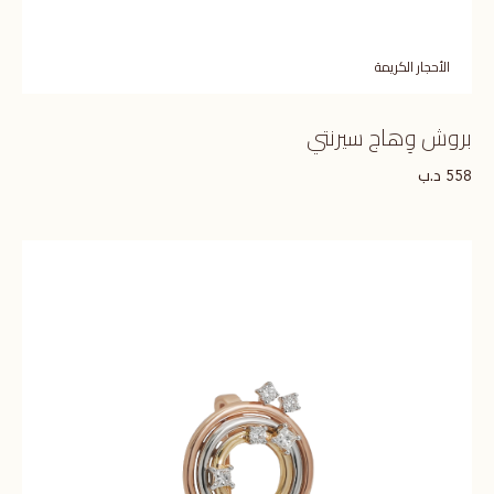
الأحجار الكريمة
بروش وِهاج سيرنتي
د.ب
558