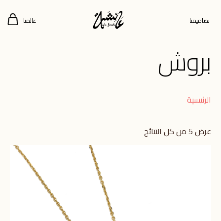
تصاميمنا
عالمنا
بروش
الرئيسية
عرض ⁦5⁩ من كل النتائج