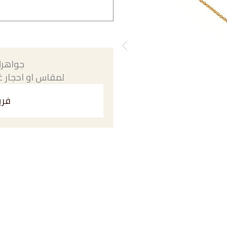
جواهرك
لمقاس او احجار غي
فري