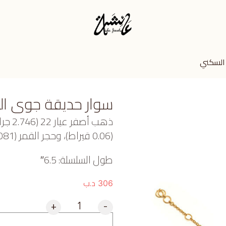
السكني
سوار حديقة جوى ا
ذهب أ
(0.06 قيراط)، وحجر القمر (0.081 جرام) تقريبًا.
طول السلسلة: 6.5″
د.ب
306
+
-