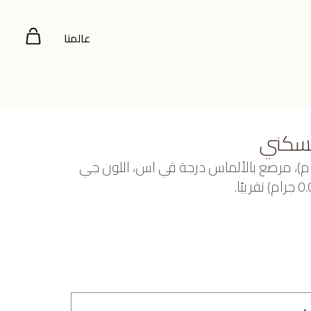
عالمنا
لسكني
صفر عيار 22 (2.746 جرام)، مرصع بالألماس درجة ڤي اس، اللون جي