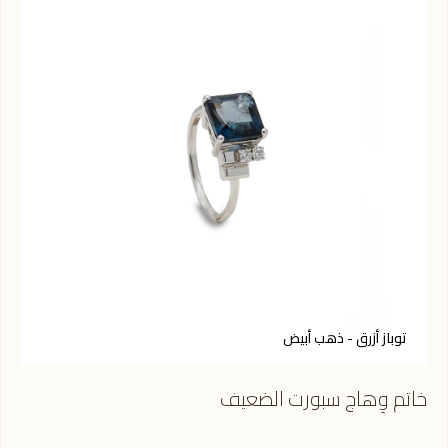
توباز أزرق - ذهب أبيض
ف
خاتم وِهاج سبورت الضعيف
خات