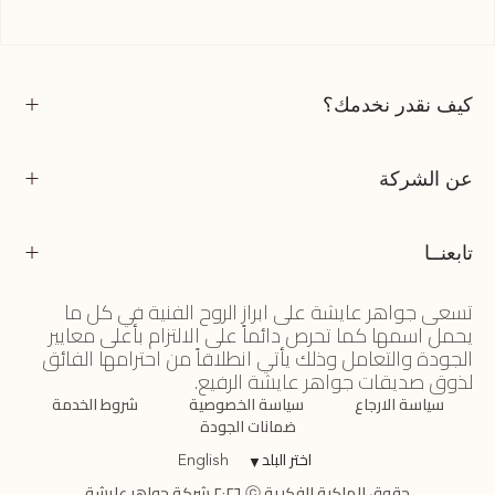
كيف نقدر نخدمك؟
عن الشركة
تابعنــا
تسعى جواهر عايشة على ابراز الروح الفنية في كل ما
يحمل اسمها كما تحرص دائماً على الالتزام بأعلى معايير
الجودة والتعامل وذلك يأتي انطلاقاً من احترامها الفائق
لذوق صديقات جواهر عايشة الرفيع.
سياسة الارجاع
سياسة الخصوصية
شروط الخدمة
ضمانات الجودة
اختر البلد
▼
English
حقوق الملكية الفكرية ⓒ ٢٠٢٦ شركة جواهر عايشة