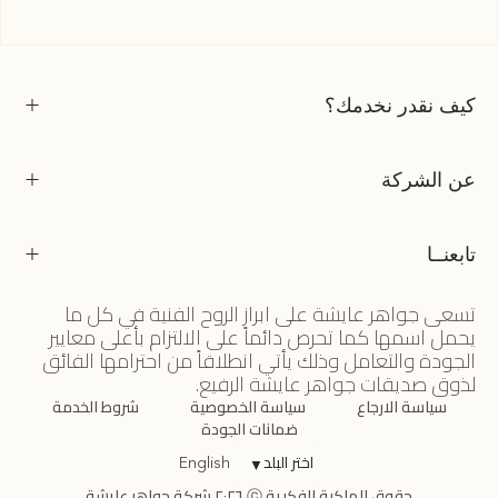
كيف نقدر نخدمك؟
عن الشركة
تابعنــا
تسعى جواهر عايشة على ابراز الروح الفنية في كل ما
يحمل اسمها كما تحرص دائماً على الالتزام بأعلى معايير
الجودة والتعامل وذلك يأتي انطلاقاً من احترامها الفائق
لذوق صديقات جواهر عايشة الرفيع.
سياسة الارجاع
سياسة الخصوصية
شروط الخدمة
ضمانات الجودة
اختر البلد
▼
English
حقوق الملكية الفكرية ⓒ ٢٠٢٦ شركة جواهر عايشة