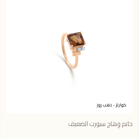
كوارتز - ذهب روز
ك
خاتم وِهاج سبورت الضعيف
خات