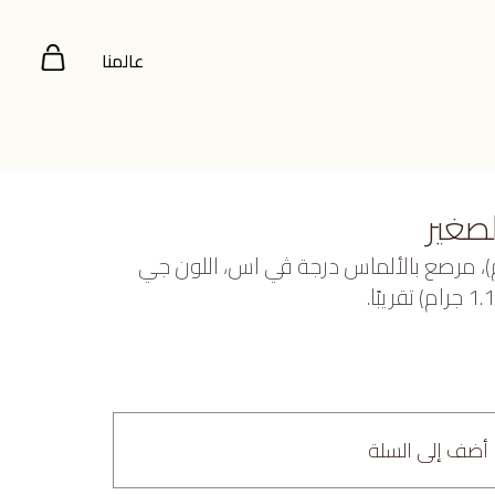
عالمنا
صغير
ض عيار 18 (4.15 جرام)، مرصع بالألماس درجة ڤي اس، اللون جي
أضف إلى السلة