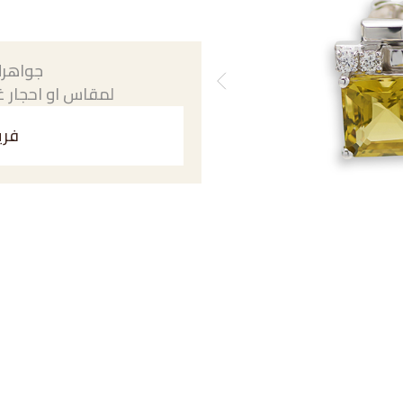
جواهرك
لمقاس او احجار غي
فري