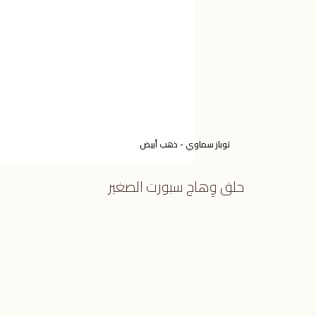
توباز سماوي - ذهب أبيض
حلق وِهاج سبورت الصغير