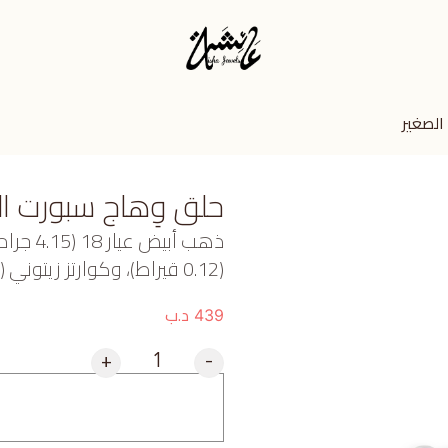
الصغير
حلق وِهاج سبورت ال
ذهب أبي
(0.12 قيراط)، وكوارتز زيتوني (1.1 جرام) تقريبًا.
د.ب
439
+
-