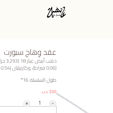
عقد وِهاج سبورت
ذهب أ
(0.06 قيراط)، وكارنيليان (0.54 جرام) تقريبًا.
طول السلسلة: 16″
د.ب
330
+
-