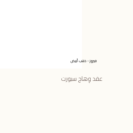
فيروز - ذهب أبيض
عقد وِهاج سبورت