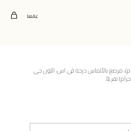
عالمنا
بيض عيار 18 (3.293 جرام)، مرصع بالألماس درجة ڤي اس، اللون جي