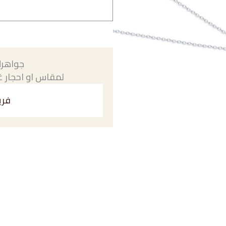
جواهرك
لمقاس او احجار غي
فري