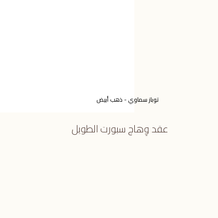
توباز سماوي - ذهب أبيض
عقد وِهاج سبورت الطويل