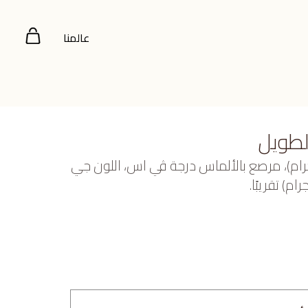
عالمنا
لطويل
 أبيض عيار 18 (32.671 جرام)، مرصع بالألماس درجة ڤي اس، اللون جي