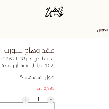
الطويل
عقد وِهاج سبورت ا
ذهب
(1.02 قيراط)، وتوباز أزرق (4.4 جرام) تقريبًا.
طول السلسلة: 48″
د.ب
2,995
+
-