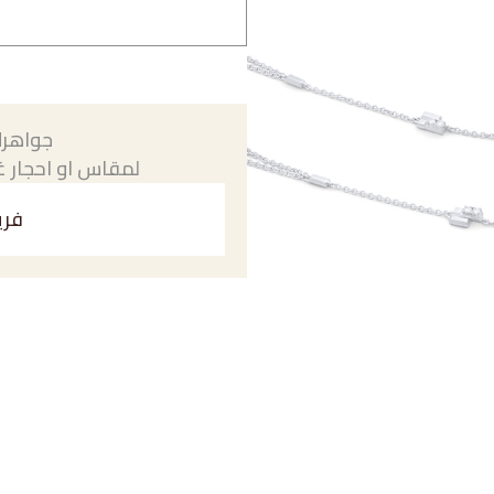
جواهرك
لمقاس او احجار غي
فري