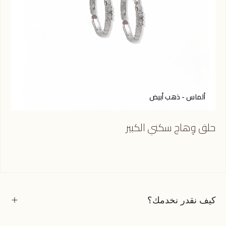
ألماس - ذهب أبيض
أ
حلق وِهاج سكني الكبير
حلق
كيف نقدر نخدمك؟