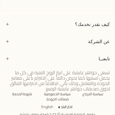
كيف نقدر نخدمك؟
عن الشركة
تابعنــا
تسعى جواهر عايشة على ابراز الروح الفنية في كل ما
يحمل اسمها كما تحرص دائماً على الالتزام بأعلى معايير
الجودة والتعامل وذلك يأتي انطلاقاً من احترامها الفائق
لذوق صديقات جواهر عايشة الرفيع.
سياسة الارجاع
سياسة الخصوصية
شروط الخدمة
ضمانات الجودة
اختر البلد
▼
English
حقوق الملكية الفكرية ⓒ ٢٠٢٦ شركة جواهر عايشة