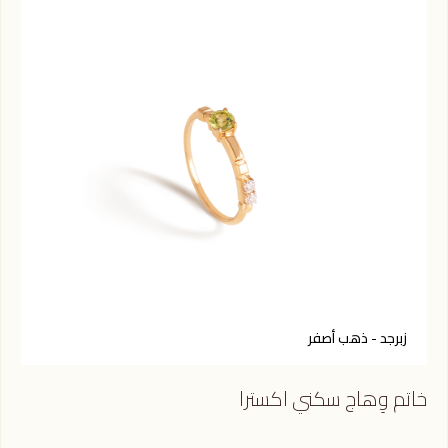
زبرجد - ذهب أصفر
ح
خاتم وِهاج سكني اكسترا
خات