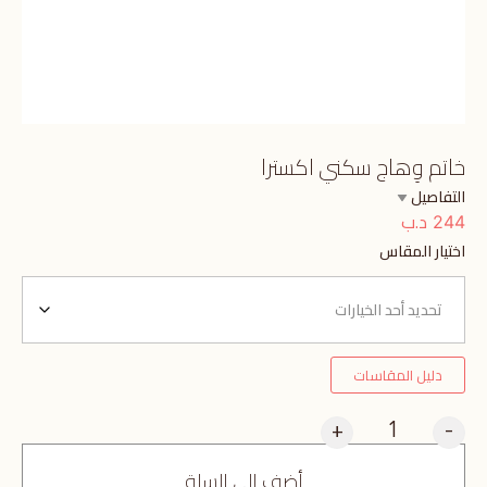
خاتم وِهاج سكني اكسترا
التفاصيل
د.ب
244
اختيار المقاس
دليل المقاسات
+
-
أضف إلى السلة