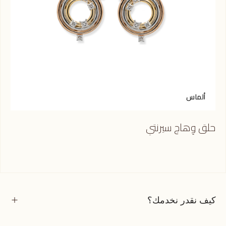
ألماس
أ
حلق وِهاج سيرنتي
حلق
كيف نقدر نخدمك؟