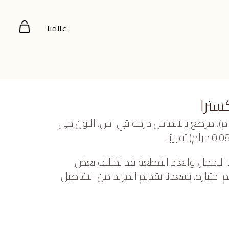
عالمنا
سترا
بيض عيار 18 (1.882 جرام)، مرصع بالألماس درجة ڤي اس، اللون جي
 الاحجار، وابعاد القطعة قد تختلف بعض
ختياره. يسعدنا تقديم المزيد من التفاصيل