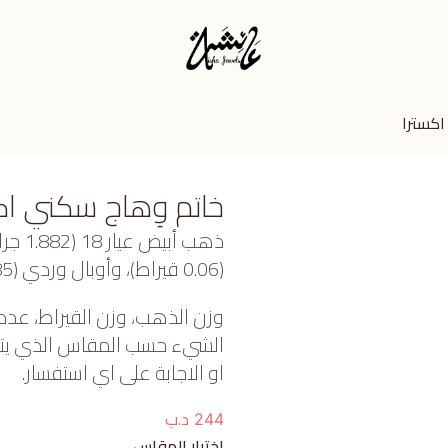
اكسترا
خاتم وِهاج سكني اك
ذهب أ
(0.06 قيراط)، وأوبال وردي (0.085 جرام) تقريبًا.
وزن الذهب، وزن القيراط، عدد
الشيء حسب المقاس الذي يتم ا
او الاجابة على اي استفسار.
د.ب
244
اختيار المقاس