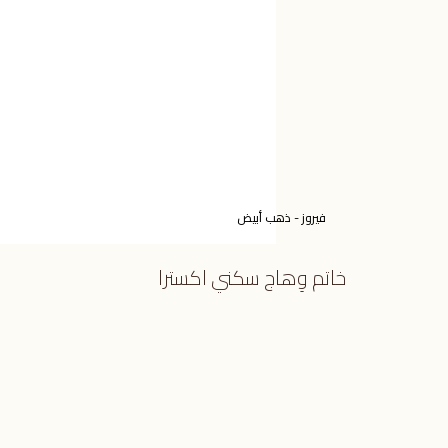
فيروز - ذهب أبيض
خاتم وِهاج سكني اكسترا