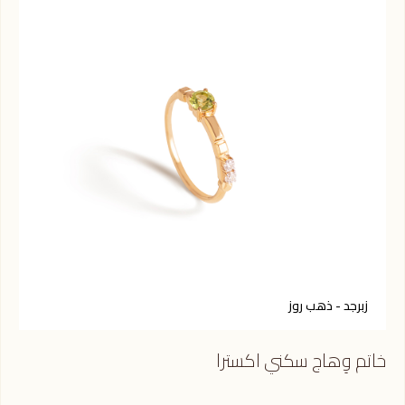
زبرجد - ذهب روز
س
خاتم وِهاج سكني اكسترا
خات