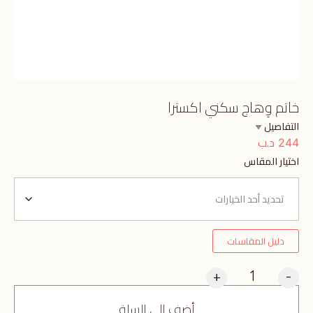
خاتم وِهاج سكني اكسترا
التفاصيل
د.ب
244
اختيار المقاس
دليل المقاسات
+
-
أضف إلى السلة