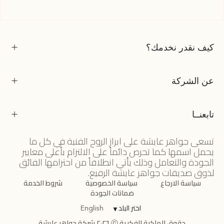
كيف نقدر نخدمك؟
عن الشركة
تابعنــا
تسعى جواهر عايشة على ابراز الروح الفنية في كل ما
يحمل اسمها كما تحرص دائماً على الالتزام بأعلى معايير
الجودة والتعامل وذلك يأتي انطلاقاً من احترامها الفائق
لذوق صديقات جواهر عايشة الرفيع.
سياسة الارجاع
سياسة الخصوصية
شروط الخدمة
ضمانات الجودة
اختر البلد
▼
English
حقوق الملكية الفكرية ⓒ ٢٠٢٦ شركة جواهر عايشة