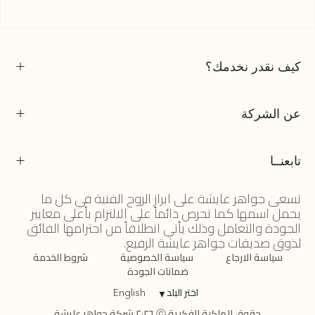
كيف نقدر نخدمك؟
عن الشركة
تابعنــا
تسعى جواهر عايشة على ابراز الروح الفنية في كل ما
يحمل اسمها كما تحرص دائماً على الالتزام بأعلى معايير
الجودة والتعامل وذلك يأتي انطلاقاً من احترامها الفائق
لذوق صديقات جواهر عايشة الرفيع.
سياسة الارجاع
سياسة الخصوصية
شروط الخدمة
ضمانات الجودة
اختر البلد
▼
English
حقوق الملكية الفكرية ⓒ ٢٠٢٦ شركة جواهر عايشة