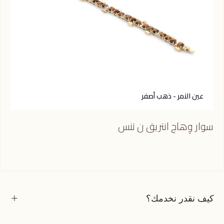
أ
عين النمر - ذهب أصفر
سوا
سوار وِهاج انتريق ن تنس
كيف نقدر نخدمك؟