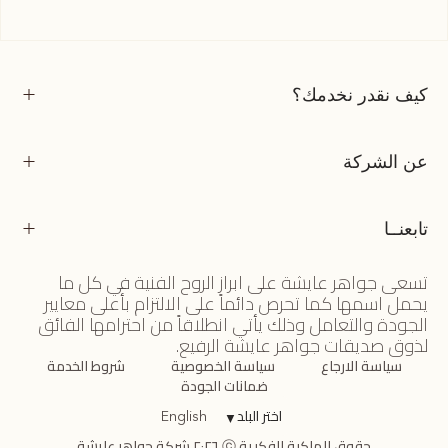
كيف نقدر نخدمك؟
عن الشركة
تابعنــا
تسعى جواهر عايشة على ابراز الروح الفنية في كل ما
يحمل اسمها كما تحرص دائماً على الالتزام بأعلى معايير
الجودة والتعامل وذلك يأتي انطلاقاً من احترامها الفائق
لذوق صديقات جواهر عايشة الرفيع.
سياسة الارجاع
سياسة الخصوصية
شروط الخدمة
ضمانات الجودة
اختر البلد
▼
English
حقوق الملكية الفكرية ⓒ ٢٠٢٦ شركة جواهر عايشة