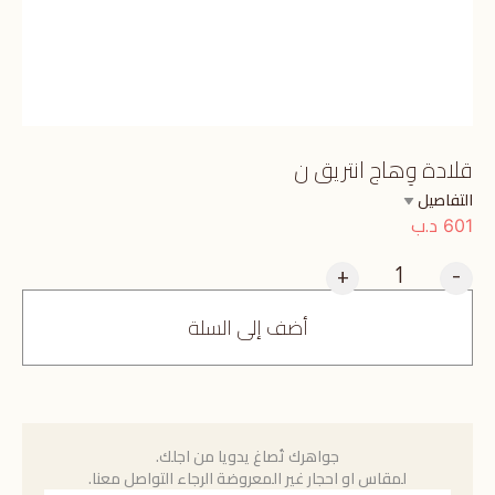
قلادة وِهاج انتريق ن
التفاصيل
د.ب
601
+
-
أضف إلى السلة
جواهرك تُصاغ يدويا من اجلك.
لمقاس او احجار غير المعروضة الرجاء التواصل معنا.