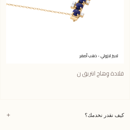
لابيز لازولي - ذهب أصفر
ع
قلادة وِهاج انتريق ن
قلا
كيف نقدر نخدمك؟