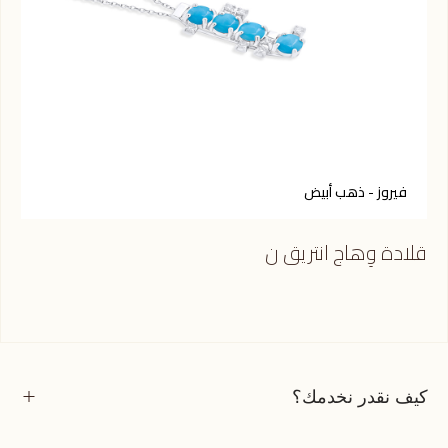
فيروز - ذهب أبيض
أ
قلادة وِهاج انتريق ن
قلا
كيف نقدر نخدمك؟