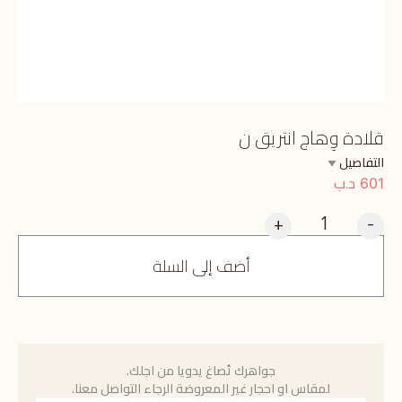
قلادة وِهاج انتريق ن
التفاصيل
د.ب
601
+
-
أضف إلى السلة
جواهرك تُصاغ يدويا من اجلك.
لمقاس او احجار غير المعروضة الرجاء التواصل معنا.