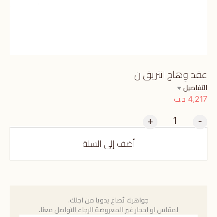
عقد وِهاج انتريق ن
التفاصيل
د.ب
4,217
+
-
أضف إلى السلة
جواهرك تُصاغ يدويا من اجلك.
لمقاس او احجار غير المعروضة الرجاء التواصل معنا.