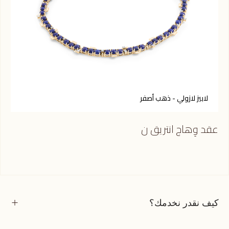
لابيز لازولي - ذهب أصفر
ع
عقد وِهاج انتريق ن
عقد
كيف نقدر نخدمك؟