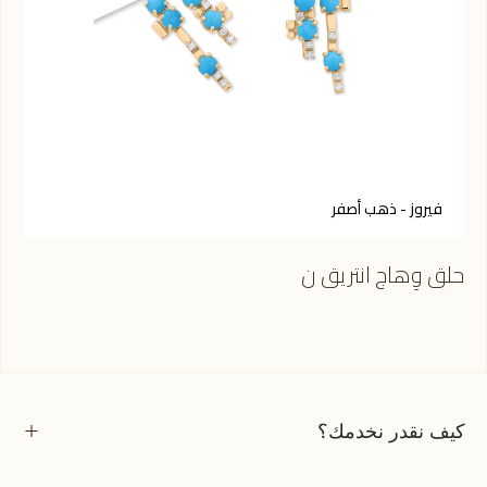
فيروز - ذهب أصفر
أ
حلق وِهاج انتريق ن
حلق
كيف نقدر نخدمك؟