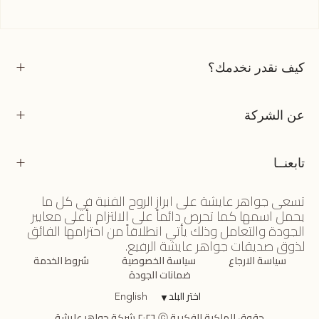
كيف نقدر نخدمك؟
عن الشركة
تابعنــا
تسعى جواهر عايشة على ابراز الروح الفنية في كل ما
يحمل اسمها كما تحرص دائماً على الالتزام بأعلى معايير
الجودة والتعامل وذلك يأتي انطلاقاً من احترامها الفائق
لذوق صديقات جواهر عايشة الرفيع.
سياسة الارجاع
سياسة الخصوصية
شروط الخدمة
ضمانات الجودة
اختر البلد
▼
English
حقوق الملكية الفكرية ⓒ ٢٠٢٦ شركة جواهر عايشة