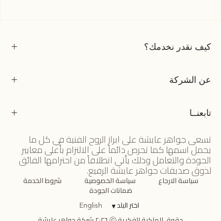
كيف نقدر نخدمك؟
عن الشركة
تابعنــا
تسعى جواهر عايشة على ابراز الروح الفنية في كل ما
يحمل اسمها كما تحرص دائماً على الالتزام بأعلى معايير
الجودة والتعامل وذلك يأتي انطلاقاً من احترامها الفائق
لذوق صديقات جواهر عايشة الرفيع.
سياسة الارجاع
سياسة الخصوصية
شروط الخدمة
ضمانات الجودة
اختر البلد
▼
English
حقوق الملكية الفكرية ⓒ ٢٠٢٦ شركة جواهر عايشة