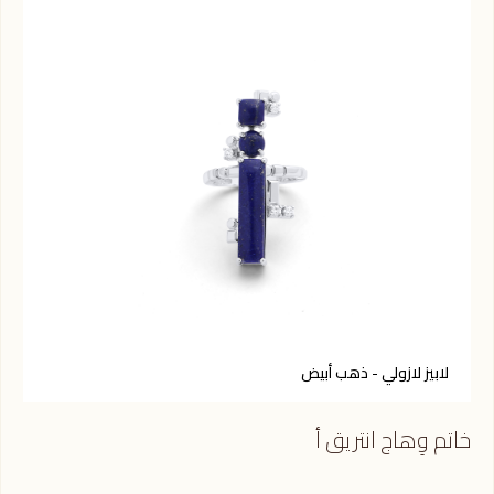
لابيز لازولي - ذهب أبيض
ف
خاتم وِهاج انتريق أ
خاتم