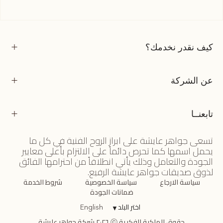
كيف نقدر نخدمك؟
عن الشركة
تابعنــا
تسعى جواهر عايشة على ابراز الروح الفنية في كل ما
يحمل اسمها كما تحرص دائماً على الالتزام بأعلى معايير
الجودة والتعامل وذلك يأتي انطلاقاً من احترامها الفائق
لذوق صديقات جواهر عايشة الرفيع.
سياسة الارجاع
سياسة الخصوصية
شروط الخدمة
ضمانات الجودة
اختر البلد
▼
English
حقوق الملكية الفكرية ⓒ ٢٠٢٦ شركة جواهر عايشة