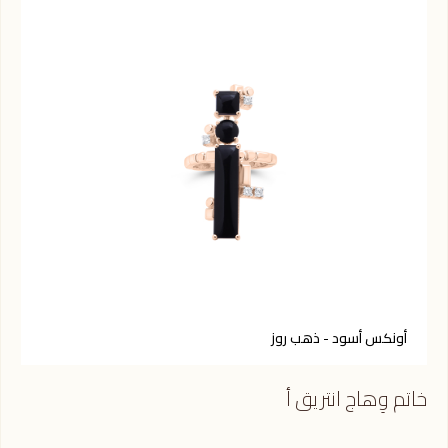
أونكس أسود - ذهب روز
ك
خاتم وِهاج انتريق أ
خاتم