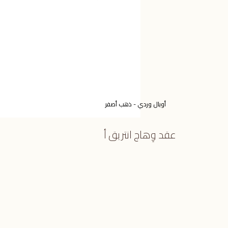
أوبال وردي - ذهب أصفر
عقد وِهاج انتريق أ