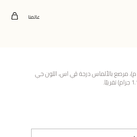
عالمنا
صفر عيار 18 (9.605 جرام)، مرصع بالألماس درجة ڤي اس، اللون جي