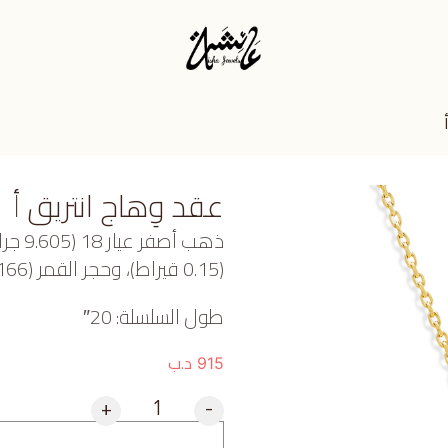
عقد وِهاج انتريق أ
ذهب أ
(0.15 قيراط)، وحجر القمر (1.166 جرام) تقريبًا.
طول السلسلة: 20″
د.ب
915
+
-