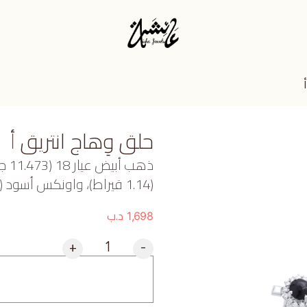
حلق وِهاج انتريق أ
ذهب
(1.14 قيراط)، واونكس أسود (2.1 جرام) تقريبًا.
د.ب
1,698
+
-