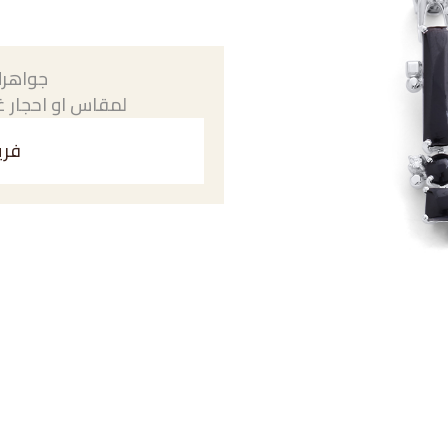
جواهرك
لمقاس او احجار غي
فري