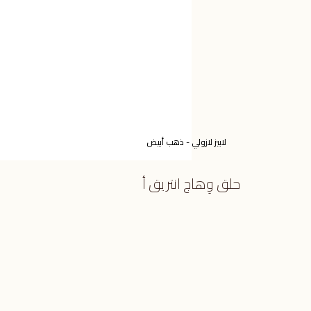
لابيز لازولي - ذهب أبيض
حلق وِهاج انتريق أ