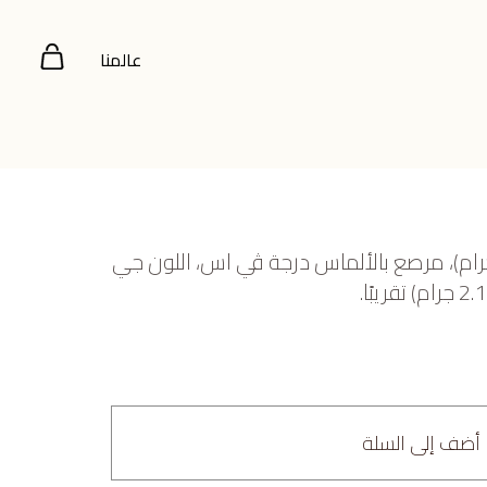
عالمنا
 أبيض عيار 18 (11.473 جرام)، مرصع بالألماس درجة ڤي اس، اللون جي
أضف إلى السلة