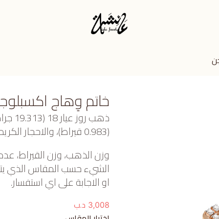
جن
خاتم وِهاج اكسبلوج
ذهب رو
(0.983 قيراط)، والاحجار الكريمة (1.269 جرام) تقريبًا.
وزن الذهب، وزن القيراط، عدد
الشيء حسب المقاس الذي يتم ا
او الاجابة على اي استفسار.
د.ب
3,008
اختيار المقاس