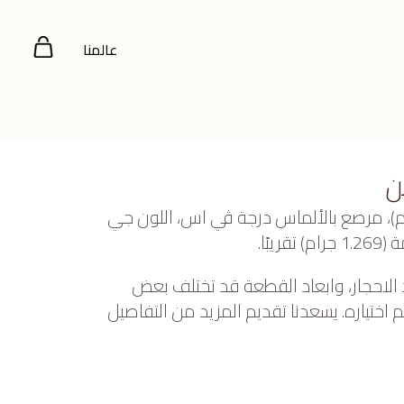
عالمنا
ن
ز عيار 18 (19.313 جرام)، مرصع بالألماس درجة ڤي اس، اللون جي
 الاحجار، وابعاد القطعة قد تختلف بعض
ختياره. يسعدنا تقديم المزيد من التفاصيل