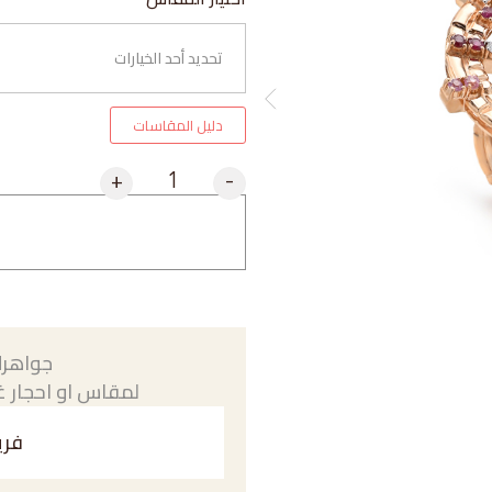
دليل المقاسات
+
-
جواهرك
لمقاس او احجار غي
فري